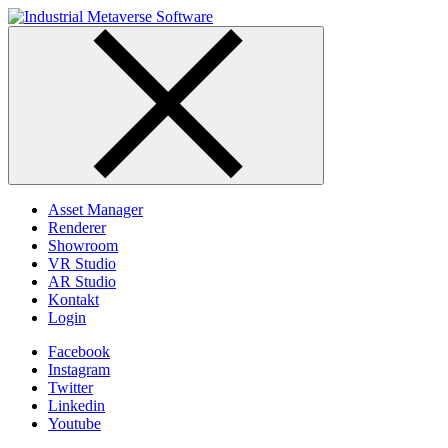
Skip
to
content
Asset Manager
Renderer
Showroom
VR Studio
AR Studio
Kontakt
Login
Facebook
Instagram
Twitter
Linkedin
Youtube