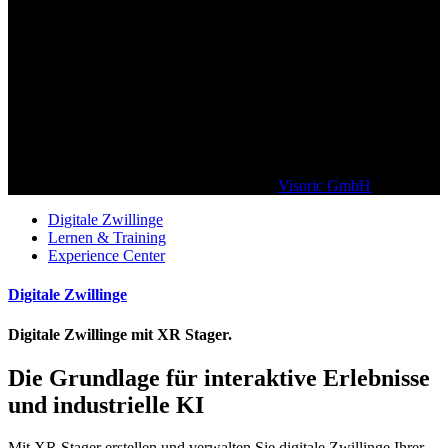
Kunden die unserem Unternehmen* vertrauen (*XR Stager ist eine
SaaS Technologie der
Visoric GmbH
München)
Digitale Zwillinge
Lernen & Training
Experience Center
Digitale Zwillinge
Digitale Zwillinge mit XR Stager.
Die Grundlage für interaktive Erlebnisse
und industrielle KI
Mit XR Stager erstellen und verwalten Sie digitale Zwillinge Ihrer