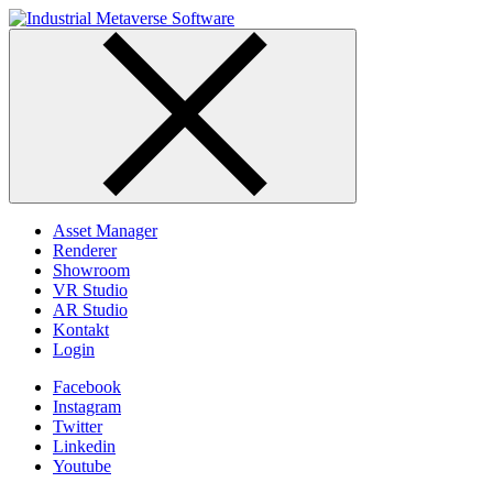
Skip
to
content
Asset Manager
Renderer
Showroom
VR Studio
AR Studio
Kontakt
Login
Facebook
Instagram
Twitter
Linkedin
Youtube