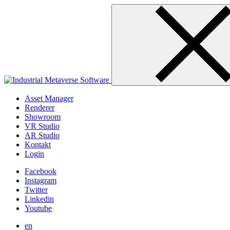
Skip
to
content
Asset Manager
Renderer
Showroom
VR Studio
AR Studio
Kontakt
Login
Facebook
Instagram
Twitter
Linkedin
Youtube
en