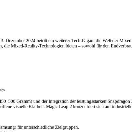
13. Dezember 2024 betritt ein weiterer Tech-Gigant die Welt der Mix
en, die Mixed-Reality-Technologien bieten – sowohl für den Endverbra
tes.
50–500 Gramm) und der Integration der leistungsstarken Snapdragon X
ffene visuelle Klarheit. Magic Leap 2 konzentriert sich auf industrie
ng) für unterschiedliche Zielgruppen.