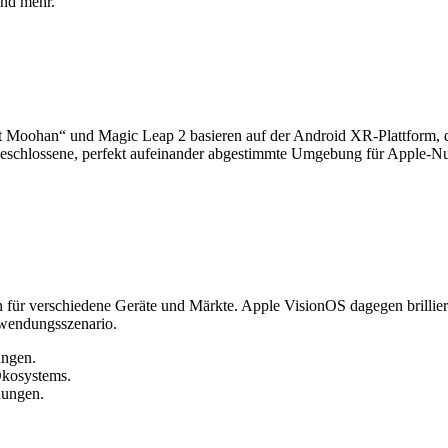
und mehr.
ect Moohan“ und Magic Leap 2 basieren auf der Android XR-Plattform, 
 geschlossene, perfekt aufeinander abgestimmte Umgebung für Apple-Nu
n für verschiedene Geräte und Märkte. Apple VisionOS dagegen brilliert
nwendungsszenario.
ungen.
Ökosystems.
ungen.