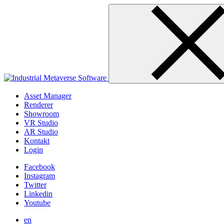
Skip
to
content
Asset Manager
Renderer
Showroom
VR Studio
AR Studio
Kontakt
Login
Facebook
Instagram
Twitter
Linkedin
Youtube
en