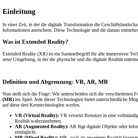
Einleitung
In einer Zeit, in der die digitale Transformation die Geschäftslandsc
Informationen anreichern. Diese Technologie und die daraus entsteh
Was ist Extended Reality?
Extended Reality (XR) ist ein Sammelbegriff für alle immersiven Tech
neue Umgebung, in der die physische und die digitale Realität mite
Definition und Abgrenzung: VR, AR, MR
Nun stellt sich die Frage: Wie unterscheiden sich die verschieden
(MR)
ins Spiel. Jede dieser Technologien bietet unterschiedliche Mö
auf diese drei Kerntechnologien werfen.
VR (Virtual Reality):
VR versetzt Benutzer in eine vollständig
Realität wahrzunehmen.
AR (Augmented Reality):
AR fügt digitale Objekte oder Info
ermöglicht.
MR (Mixed Reality):
MR, auch als erweiterte Realität bezeich