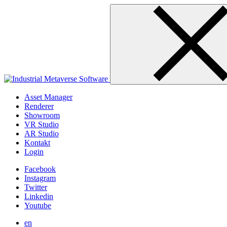
Skip
to
content
Asset Manager
Renderer
Showroom
VR Studio
AR Studio
Kontakt
Login
Facebook
Instagram
Twitter
Linkedin
Youtube
en