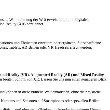
ie unsere Wahrnehmung der Welt erweitern und mit digitalen
ded Reality (XR) bezeichnet.
rmationen und Elementen erweitern oder ergänzen. Sie schafft eine
ones, Tablets, AR-Brillen oder VR-Headsets erlebt werden.
rtual Reality (VR), Augmented Reality (AR) und Mixed Reality
 den breiten Schirm von XR. Lassen Sie uns nun einen genaueren Blick
nd können in diese virtuelle Welt eintauchen, ohne die physische
h Kameras und Sensoren auf Smartphones oder speziellen Brillen
ss digitale und physische Objekte miteinander interagieren können.