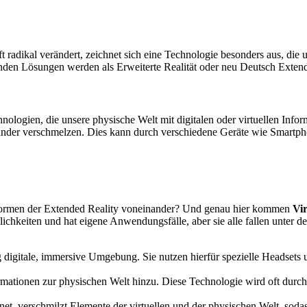
haft radikal verändert, zeichnet sich eine Technologie besonders aus, d
enden Lösungen werden als Erweiterte Realität oder neu Deutsch Exten
nologien, die unsere physische Welt mit digitalen oder virtuellen Info
inander verschmelzen. Dies kann durch verschiedene Geräte wie Smartph
en Formen der Extended Reality voneinander? Und genau hier kommen
Vi
glichkeiten und hat eigene Anwendungsfälle, aber sie alle fallen unter
 digitale, immersive Umgebung. Sie nutzen hierfür spezielle Headsets u
rmationen zur physischen Welt hinzu. Diese Technologie wird oft durc
net, verschmilzt Elemente der virtuellen und der physischen Welt, soda