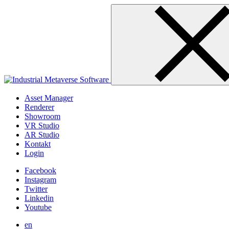
Skip
to
content
Asset Manager
Renderer
Showroom
VR Studio
AR Studio
Kontakt
Login
Facebook
Instagram
Twitter
Linkedin
Youtube
en