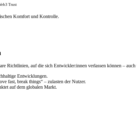
Web3 Trust
zwischen Komfort und Kontrolle.
n
klare Richtlinien, auf die sich Entwickler:innen verlassen können – auc
chhaltige Entwicklungen.
ve fast, break things“ – zulasten der Nutzer.
nktet auf dem globalen Markt.