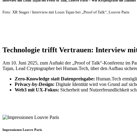
Interview mit Louis Tajan bei Proof of Talk, Louvre Paris – Wie Kryptografie die Zukunft
Foto: XR Stager / Interview mit Louis Tajan bei „Proof of Talk“, Louvre Paris
Technologie trifft Vertrauen: Interview mi
Am 10. Juni 2025, zum Auftakt der „Proof of Talk“-Konferenz im Pari
Tajan, Lead Cryptographer bei Human.Tech, über den Aufbau sicherer 
Zero-Knowledge statt Datenpreisgabe:
Human.Tech ermöglich
Privacy-by-Design:
Digitale Identität wird von Grund auf siche
Web3 mit UX-Fokus:
Sicherheit und Nutzerfreundlichkeit schl
Impressionen Louvre Paris