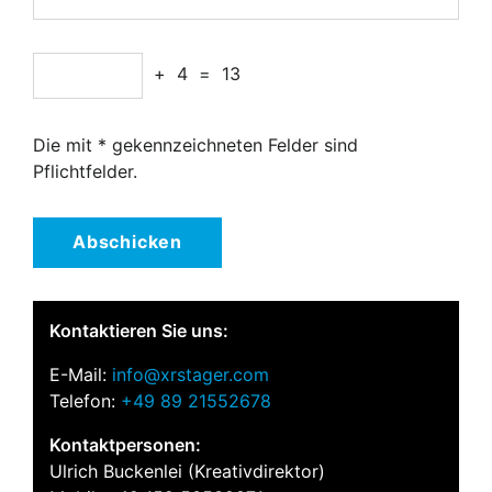
+
4
=
13
Die mit * gekennzeichneten Felder sind
Pflichtfelder.
Abschicken
Kontaktieren Sie uns:
E-Mail:
info@xrstager.com
Telefon:
+49 89 21552678
Kontaktpersonen:
Ulrich Buckenlei (Kreativdirektor)