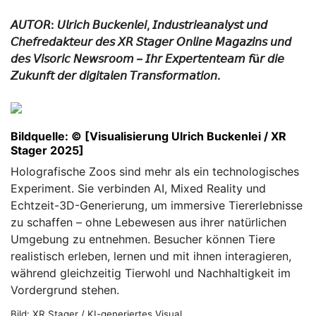
𝘈𝘜𝘛𝘖𝘙: 𝘜𝘭𝘳𝘪𝘤𝘩 𝘉𝘶𝘤𝘬𝘦𝘯𝘭𝘦𝘪, 𝘐𝘯𝘥𝘶𝘴𝘵𝘳𝘪𝘦𝘢𝘯𝘢𝘭𝘺𝘴𝘵 𝘶𝘯𝘥
𝘊𝘩𝘦𝘧𝘳𝘦𝘥𝘢𝘬𝘵𝘦𝘶𝘳 𝘥𝘦𝘴 𝘟𝘙 𝘚𝘵𝘢𝘨𝘦𝘳 𝘖𝘯𝘭𝘪𝘯𝘦 𝘔𝘢𝘨𝘢𝘻𝘪𝘯𝘴 𝘶𝘯𝘥
𝘥𝘦𝘴 𝘝𝘪𝘴𝘰𝘳𝘪𝘤 𝘕𝘦𝘸𝘴𝘳𝘰𝘰𝘮 – 𝘐𝘩𝘳 𝘌𝘹𝘱𝘦𝘳𝘵𝘦𝘯𝘵𝘦𝘢𝘮 𝘧ü𝘳 𝘥𝘪𝘦
𝘡𝘶𝘬𝘶𝘯𝘧𝘵 𝘥𝘦𝘳 𝘥𝘪𝘨𝘪𝘵𝘢𝘭𝘦𝘯 𝘛𝘳𝘢𝘯𝘴𝘧𝘰𝘳𝘮𝘢𝘵𝘪𝘰𝘯.
Bildquelle: © [Visualisierung Ulrich Buckenlei / XR
Stager 2025]
Holografische Zoos sind mehr als ein technologisches
Experiment. Sie verbinden AI, Mixed Reality und
Echtzeit-3D-Generierung, um immersive Tiererlebnisse
zu schaffen – ohne Lebewesen aus ihrer natürlichen
Umgebung zu entnehmen. Besucher können Tiere
realistisch erleben, lernen und mit ihnen interagieren,
während gleichzeitig Tierwohl und Nachhaltigkeit im
Vordergrund stehen.
Bild: XR Stager / KI-generiertes Visual