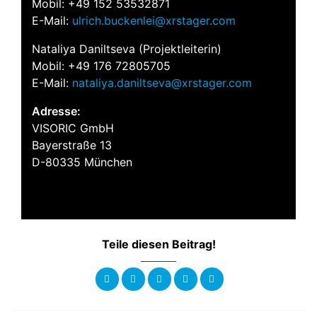
Mobil: +49 152 53532871
E-Mail:
ulrich.buckenlei@xrstager.com
Nataliya Daniltseva (Projektleiterin)
Mobil: +49 176 72805705
E-Mail:
nataliya.daniltseva@xrstager.com
Adresse:
VISORIC GmbH
Bayerstraße 13
D-80335 München
Teile diesen Beitrag!