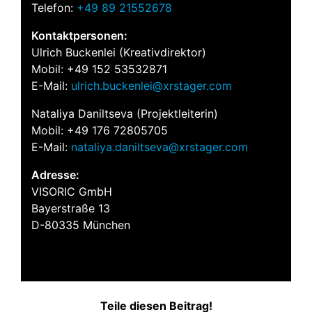
Telefon:
+49 89 21552678
Kontaktpersonen:
Ulrich Buckenlei (Kreativdirektor)
Mobil: +49 152 53532871
E-Mail:
ulrich.buckenlei@xrstager.com
Nataliya Daniltseva (Projektleiterin)
Mobil: +49 176 72805705
E-Mail:
nataliya.daniltseva@xrstager.com
Adresse:
VISORIC GmbH
Bayerstraße 13
D-80335 München
Teile diesen Beitrag!