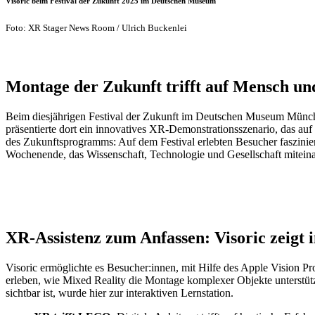
Visoric beim Festival der Zukunft 2025 im Deutschen Museum
Foto: XR Stager News Room / Ulrich Buckenlei
Montage der Zukunft trifft auf Mensch u
Beim diesjährigen Festival der Zukunft im Deutschen Museum Münche
präsentierte dort ein innovatives XR-Demonstrationsszenario, das au
des Zukunftsprogramms: Auf dem Festival erlebten Besucher faszini
Wochenende, das Wissenschaft, Technologie und Gesellschaft miteinan
XR-Assistenz zum Anfassen: Visoric zeigt 
Visoric ermöglichte es Besucher:innen, mit Hilfe des Apple Vision 
erleben, wie Mixed Reality die Montage komplexer Objekte unterstütze
sichtbar ist, wurde hier zur interaktiven Lernstation.