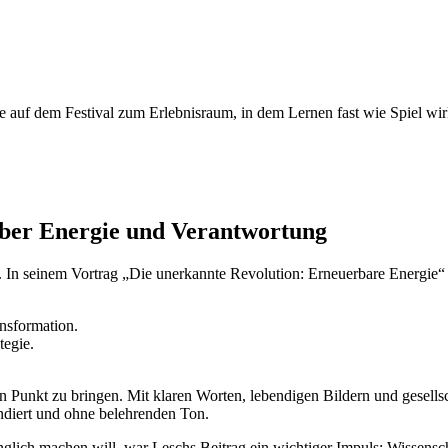
auf dem Festival zum Erlebnisraum, in dem Lernen fast wie Spiel wir
über Energie und Verantwortung
ch. In seinem Vortrag „Die unerkannte Revolution: Erneuerbare Energie
nsformation.
tegie.
Punkt zu bringen. Mit klaren Worten, lebendigen Bildern und gesellsc
ndiert und ohne belehrenden Ton.
änglich machen will, war Leschs Beitrag ein wichtiger Impuls: Wissens