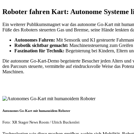
Roboter fahren Kart: Autonome Systeme li
Ein weiterer Publikumsmagnet war das autonome Go-Kart mit human
Füße des Roboters steuerten Gas und Bremse, seine Hände lenkten das
Autonomes Fahren:
Mit Sensorik und KI gesteuerte Fahrman
Robotik sichtbar gemacht:
Maschinensteuerung zum Greifen 
Faszination für Technik:
Begeisterung bei Kindern, Eltern un
Die autonome Go-Kart-Demo begeisterte Besucher jeden Alters und ver
den Parcours steuerte, vermittelte auf eindrucksvolle Weise das Poten
Maschinen.
Autonomes Go-Kart mit humanoidem Roboter
Foto: XR Stager News Room / Ulrich Buckenlei
Technologien wie diese machen greifbar, wohin sich Mobilität, Rob