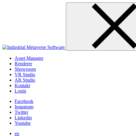
Skip
to
content
Asset Manager
Renderer
Showroom
VR Studio
AR Studio
Kontakt
Login
Facebook
Instagram
Twitter
Linkedin
Youtube
en