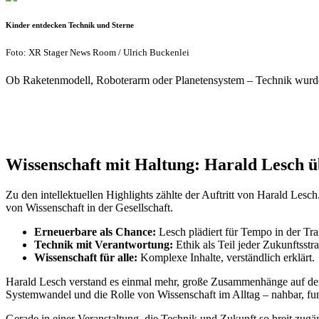
Kinder entdecken Technik und Sterne
Foto: XR Stager News Room / Ulrich Buckenlei
Ob Raketenmodell, Roboterarm oder Planetensystem – Technik wurde 
Wissenschaft mit Haltung: Harald Lesch 
Zu den intellektuellen Highlights zählte der Auftritt von Harald Les
von Wissenschaft in der Gesellschaft.
Erneuerbare als Chance:
Lesch plädiert für Tempo in der Tra
Technik mit Verantwortung:
Ethik als Teil jeder Zukunftsstra
Wissenschaft für alle:
Komplexe Inhalte, verständlich erklärt.
Harald Lesch verstand es einmal mehr, große Zusammenhänge auf den 
Systemwandel und die Rolle von Wissenschaft im Alltag – nahbar, fu
Gerade in einer Veranstaltung, die Technik und Zukunft so breit zug