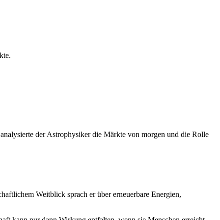
kte.
“ analysierte der Astrophysiker die Märkte von morgen und die Rolle
haftlichem Weitblick sprach er über erneuerbare Energien,
chaft kann nur dann Wirkung entfalten, wenn sie Menschen erreicht –