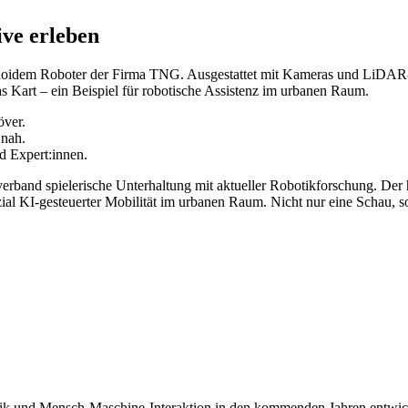
ve erleben
oidem Roboter der Firma TNG. Ausgestattet mit Kameras und LiDAR-Se
 Kart – ein Beispiel für robotische Assistenz im urbanen Raum.
över.
nah.
d Expert:innen.
band spielerische Unterhaltung mit aktueller Robotikforschung. Der h
zial KI-gesteuerter Mobilität im urbanen Raum. Nicht nur eine Schau, so
otik und Mensch-Maschine-Interaktion in den kommenden Jahren entwic