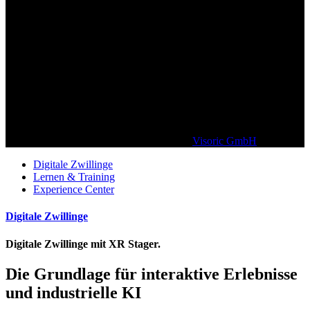
Kunden die unserem Unternehmen* vertrauen (*XR Stager ist eine
SaaS Technologie der
Visoric GmbH
München)
Digitale Zwillinge
Lernen & Training
Experience Center
Digitale Zwillinge
Digitale Zwillinge mit XR Stager.
Die Grundlage für interaktive Erlebnisse
und industrielle KI