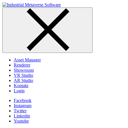
Skip
to
content
Asset Manager
Renderer
Showroom
VR Studio
AR Studio
Kontakt
Login
Facebook
Instagram
Twitter
Linkedin
Youtube