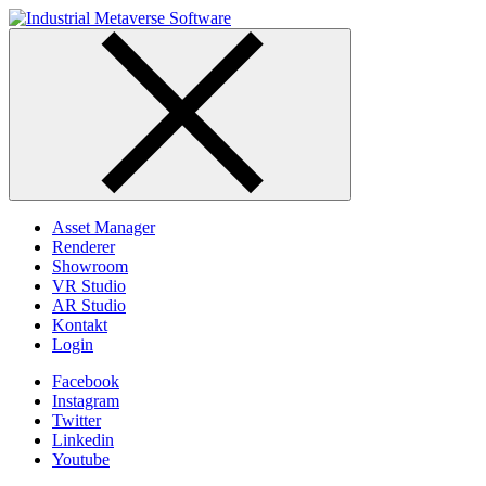
Skip
to
content
Asset Manager
Renderer
Showroom
VR Studio
AR Studio
Kontakt
Login
Facebook
Instagram
Twitter
Linkedin
Youtube