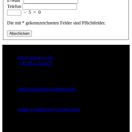
E-Mail
*
Telefon
−
5
=
0
Die mit * gekennzeichneten Felder sind Pflichtfelder.
Abschicken
Kontaktieren Sie uns:
E-Mail:
info@xrstager.com
Telefon:
+49 89 21552678
Kontaktpersonen:
Ulrich Buckenlei (Kreativdirektor)
Mobil: +49 152 53532871
E-Mail:
ulrich.buckenlei@xrstager.com
Nataliya Daniltseva (Projektleiterin)
Mobil: +49 176 72805705
E-Mail:
nataliya.daniltseva@xrstager.com
Adresse:
VISORIC GmbH
Bayerstraße 13