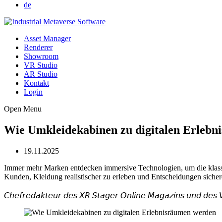
de
Asset Manager
Renderer
Showroom
VR Studio
AR Studio
Kontakt
Login
Open Menu
Wie Umkleidekabinen zu digitalen Erleb
19.11.2025
Immer mehr Marken entdecken immersive Technologien, um die klas
Kunden, Kleidung realistischer zu erleben und Entscheidungen sicher
𝘈𝘜𝘛𝘖𝘙: 𝘜𝘭𝘳𝘪𝘤𝘩 𝘉
𝘊𝘩𝘦𝘧𝘳𝘦𝘥𝘢𝘬𝘵𝘦𝘶𝘳 𝘥𝘦𝘴 𝘟𝘙 𝘚𝘵𝘢𝘨𝘦𝘳 𝘖𝘯𝘭𝘪𝘯𝘦 𝘔𝘢𝘨𝘢𝘻𝘪𝘯𝘴 𝘶𝘯𝘥 𝘥𝘦𝘴 𝘝