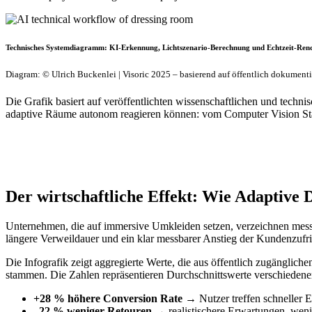
Technisches Systemdiagramm: KI-Erkennung, Lichtszenario-Berechnung und Echtzeit-Rend
Diagram: © Ulrich Buckenlei | Visoric 2025 – basierend auf öffentlich dokumen
Die Grafik basiert auf veröffentlichten wissenschaftlichen und tech
adaptive Räume autonom reagieren können: vom Computer Vision Stac
Der wirtschaftliche Effekt: Wie Adaptiv
Unternehmen, die auf immersive Umkleiden setzen, verzeichnen messbar
längere Verweildauer und ein klar messbarer Anstieg der Kundenzufri
Die Infografik zeigt aggregierte Werte, die aus öffentlich zugängl
stammen. Die Zahlen repräsentieren Durchschnittswerte verschieden
+28 % höhere Conversion Rate
→ Nutzer treffen schneller 
–22 % weniger Retouren
→ realistischere Erwartungen, weni