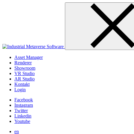
Skip
to
content
Asset Manager
Renderer
Showroom
VR Studio
AR Studio
Kontakt
Login
Facebook
Instagram
Twitter
Linkedin
Youtube
en