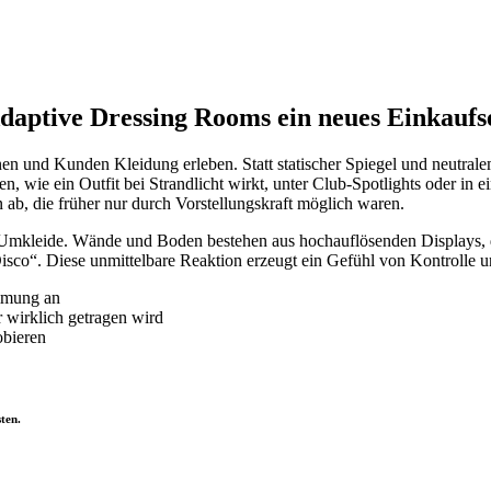
ptive Dressing Rooms ein neues Einkaufse
n und Kunden Kleidung erleben. Statt statischer Spiegel und neutra
wie ein Outfit bei Strandlicht wirkt, unter Club-Spotlights oder in e
n ab, die früher nur durch Vorstellungskraft möglich waren.
ven Umkleide. Wände und Boden bestehen aus hochauflösenden Displays, 
o“. Diese unmittelbare Reaktion erzeugt ein Gefühl von Kontrolle und
mmung an
r wirklich getragen wird
obieren
ten.