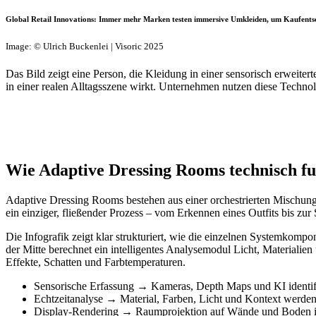
Global Retail Innovations: Immer mehr Marken testen immersive Umkleiden, um Kaufentsc
Image: © Ulrich Buckenlei | Visoric 2025
Das Bild zeigt eine Person, die Kleidung in einer sensorisch erweit
in einer realen Alltagsszene wirkt. Unternehmen nutzen diese Tech
Wie Adaptive Dressing Rooms technisch fu
Adaptive Dressing Rooms bestehen aus einer orchestrierten Mischung 
ein einziger, fließender Prozess – vom Erkennen eines Outfits bis z
Die Infografik zeigt klar strukturiert, wie die einzelnen Systemkom
der Mitte berechnet ein intelligentes Analysemodul Licht, Materiali
Effekte, Schatten und Farbtemperaturen.
Sensorische Erfassung → Kameras, Depth Maps und KI identif
Echtzeitanalyse → Material, Farben, Licht und Kontext werde
Display-Rendering → Raumprojektion auf Wände und Boden 