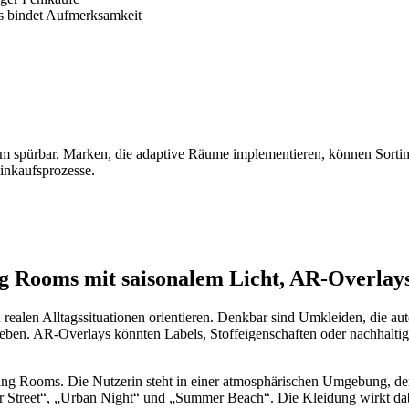
s bindet Aufmerksamkeit
m spürbar. Marken, die adaptive Räume implementieren, können Sorti
Einkaufsprozesse.
ing Rooms mit saisonalem Licht, AR-Overlay
 realen Alltagssituationen orientieren. Denkbar sind Umkleiden, die au
ergeben. AR-Overlays könnten Labels, Stoffeigenschaften oder nachhalt
essing Rooms. Die Nutzerin steht in einer atmosphärischen Umgebung, 
ter Street“, „Urban Night“ und „Summer Beach“. Die Kleidung wirkt dabei