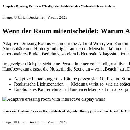
Adaptive Dressing Rooms – Wie digitale Umkleiden das Modeerlebnis verändern
Image: © Ulrich Buckenlei | Visoric 2025
Wenn der Raum mitentscheidet: Warum Ada
Adaptive Dressing Rooms verändern die Art und Weise, wie Kundinne
Atmosphäre und Hintergrund digital anpassen. Menschen können sehen, 
emotionaleres Einkaufserlebnis, sondern bildet reale Alltagssituatione
Im gezeigten Beispiel steht eine Person in einer vollständig reakti
Handbewegung passt die Nutzerin die Szene an – von „Beach“ zu „Disc
Adaptive Umgebungen → Räume passen sich Outfits und Sti
Realistische Lichtszenarien → Kleidung wirkt so, wie sie späte
Emotionales Kauferlebnis → Kunden erleben statt nur auszupr
Immersive Fashion Preview: Die Umkleide als digitaler Raum, gesteuert durch einfache Ges
Image: © Ulrich Buckenlei | Visoric 2025