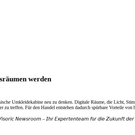
nisräumen werden
sische Umkleidekabine neu zu denken. Digitale Räume, die Licht, S
er zu treffen. Für den Handel entstehen dadurch spürbare Vorteile von 
𝘶𝘤𝘬𝘦𝘯𝘭𝘦𝘪, 𝘐𝘯𝘥𝘶𝘴
𝘪𝘴𝘰𝘳𝘪𝘤 𝘕𝘦𝘸𝘴𝘳𝘰𝘰𝘮 – 𝘐𝘩𝘳 𝘌𝘹𝘱𝘦𝘳𝘵𝘦𝘯𝘵𝘦𝘢𝘮 𝘧ü𝘳 𝘥𝘪𝘦 𝘡𝘶𝘬𝘶𝘯𝘧𝘵 𝘥𝘦𝘳 𝘥