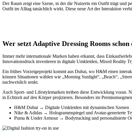
Der Raum zeigt eine Szene, in der die Nutzerin ein Outfit trägt und
Outfit im Alltag tatsächlich wirkt. Diese neue Art der Interaktion v
Wer setzt Adaptive Dressing Rooms schon 
Immer mehr internationale Marken haben erkannt, dass Einkaufserle
Innovationsdruck investieren in digitale Umkleiden, Mixed Reality Tr
Ein frühes Vorzeigeprojekt kommt aus Dubai, wo H&M einen interakti
können Situationen wählen wie „Morning Sunlight“, „Beach“, „Street 
nachweislich senkt.
Auch Sport- und Lifestylemarken treiben diese Entwicklung voran. N
in Echtzeit auf den Körper projizieren. Besonders im Premiumsegment
H&M Dubai → Digitale Umkleiden mit dynamischen Szenen
Nike & Adidas → Hologrammspiegel und Avatar-generierte Tr
Puma & Under Armour → Bodytracking und personalisierte Out