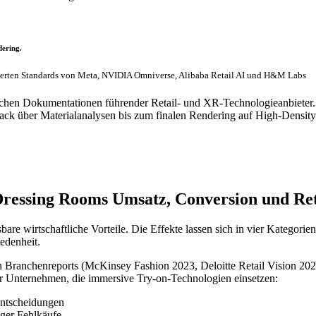
ering.
tierten Standards von Meta, NVIDIA Omniverse, Alibaba Retail AI und H&M Labs
nischen Dokumentationen führender Retail- und XR-Technologieanbieter.
k über Materialanalysen bis zum finalen Rendering auf High-Density
e Dressing Rooms Umsatz, Conversion und R
e wirtschaftliche Vorteile. Die Effekte lassen sich in vier Kategorien
edenheit.
ichen Branchenreports (McKinsey Fashion 2023, Deloitte Retail Vision 
er Unternehmen, die immersive Try-on-Technologien einsetzen:
Entscheidungen
ger Fehlkäufe