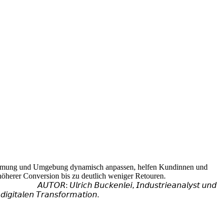
timmung und Umgebung dynamisch anpassen, helfen Kundinnen und
höherer Conversion bis zu deutlich weniger Retouren.
𝘳𝘪𝘦𝘢𝘯𝘢𝘭𝘺𝘴𝘵 𝘶𝘯𝘥
𝘪𝘨𝘪𝘵𝘢𝘭𝘦𝘯 𝘛𝘳𝘢𝘯𝘴𝘧𝘰𝘳𝘮𝘢𝘵𝘪𝘰𝘯.