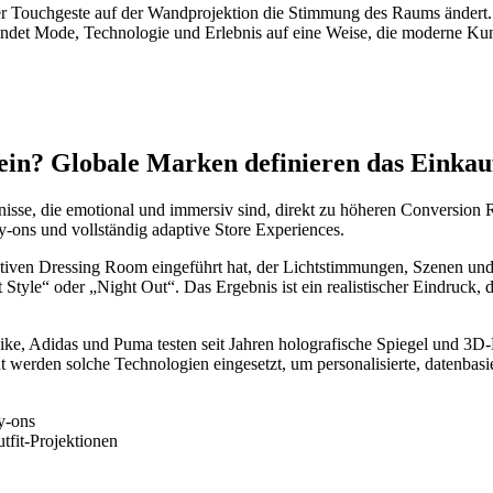
 per Touchgeste auf der Wandprojektion die Stimmung des Raums ändert.
erbindet Mode, Technologie und Erlebnis auf eine Weise, die moderne K
ein? Globale Marken definieren das Einkau
bnisse, die emotional und immersiv sind, direkt zu höheren Conversi
y-ons und vollständig adaptive Store Experiences.
ven Dressing Room eingeführt hat, der Lichtstimmungen, Szenen und L
Style“ oder „Night Out“. Das Ergebnis ist ein realistischer Eindruck,
ike, Adidas und Puma testen seit Jahren holografische Spiegel und 3D
 werden solche Technologien eingesetzt, um personalisierte, datenbasi
y-ons
fit-Projektionen