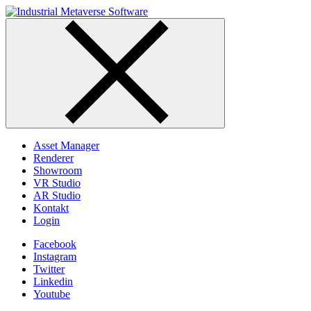
Skip
to
content
Asset Manager
Renderer
Showroom
VR Studio
AR Studio
Kontakt
Login
Facebook
Instagram
Twitter
Linkedin
Youtube