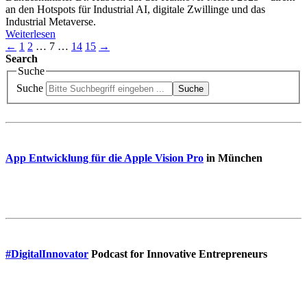
an den Hotspots für Industrial AI, digitale Zwillinge und das
Industrial Metaverse.
Weiterlesen
←
1
2
…
7
…
14
15
→
Search
Suche
Suche
Suche
App Entwicklung für die Apple Vision Pro
in München
#DigitalInnovator
Podcast for Innovative Entrepreneurs