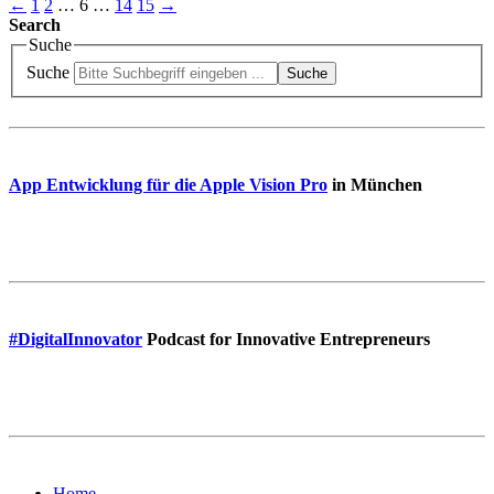
←
1
2
…
6
…
14
15
→
Search
Suche
Suche
Suche
App Entwicklung für die Apple Vision Pro
in München
#DigitalInnovator
Podcast for Innovative Entrepreneurs
Home