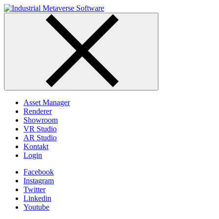
Skip
to
content
Asset Manager
Renderer
Showroom
VR Studio
AR Studio
Kontakt
Login
Facebook
Instagram
Twitter
Linkedin
Youtube